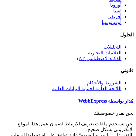
أوروبا
آسيا
أفريقيا
أوقيانوسيا
الحلول
التحليلات
العلامات التجارية
الذكاء الاصطناعي (AI)
قانوني
الشروط والأحكام
اللائحة العامة لحماية البيانات العامة
مُدار بواسطة WebbExpress
نحن نقدر خصوصيتك
نحن نستخدم ملفات تعريف الارتباط لضمان عمل هذا الموقع
الإلكتروني بشكل صحيح.
بالنقر على "السماح للجميع" فإنك توافق على استخدامنا لملفات