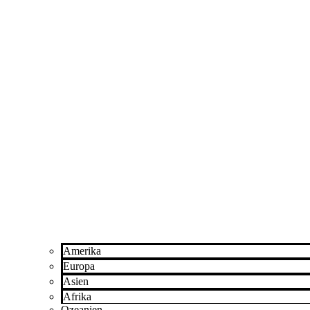
Amerika
Europa
Asien
Afrika
Ozeanien